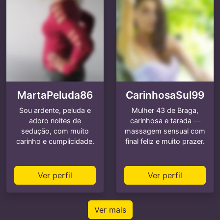
MartaPeluda86
CarinhosaSul99
Sou ardente, peluda e
Mulher 43 de Braga,
adoro noites de
carinhosa e tarada —
sedução, com muito
massagem sensual com
carinho e cumplicidade.
final feliz e muito prazer.
Ver perfil
Ver perfil
Ver mais