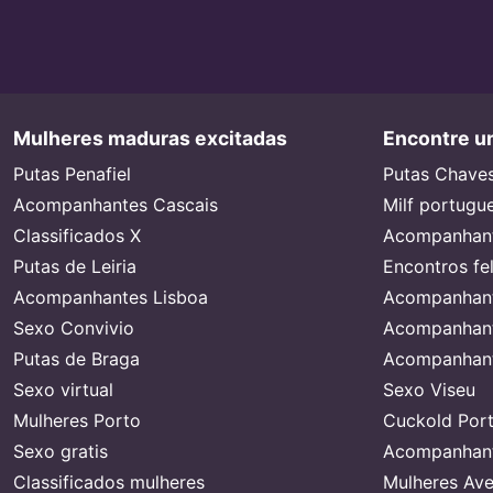
Mulheres maduras excitadas
Encontre um
Putas Penafiel
Putas Chave
Acompanhantes Cascais
Milf portugu
Classificados X
Acompanhant
Putas de Leiria
Encontros fe
Acompanhantes Lisboa
Acompanhant
Sexo Convivio
Acompanhant
Putas de Braga
Acompanhant
Sexo virtual
Sexo Viseu
Mulheres Porto
Cuckold Port
Sexo gratis
Acompanhant
Classificados mulheres
Mulheres Ave