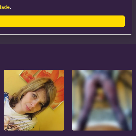
idade
.