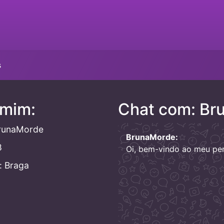
s
 mim:
Chat com: Br
runaMorde
BrunaMorde:
8
Oi, bem-vindo ao meu perf
: Braga