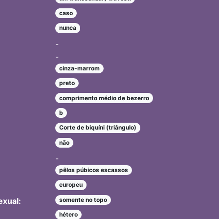
caso
nunca
-
-
cinza-marrom
preto
comprimento médio de bezerro
b
Corte de biquíni (triângulo)
não
-
pêlos púbicos escassos
europeu
exual:
somente no topo
hétero