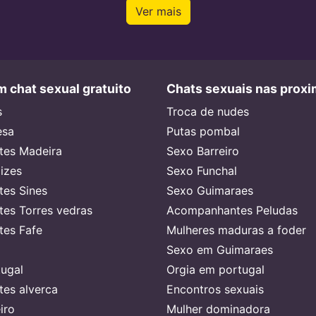
Ver mais
 chat sexual gratuito
Chats sexuais nas prox
s
Troca de nudes
esa
Putas pombal
es Madeira
Sexo Barreiro
lizes
Sexo Funchal
es Sines
Sexo Guimaraes
es Torres vedras
Acompanhantes Peludas
es Fafe
Mulheres maduras a foder
Sexo em Guimaraes
ugal
Orgia em portugal
es alverca
Encontros sexuais
iro
Mulher dominadora