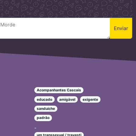
Enviar
Acompanhantes Cascais
educado
amigável
exigente
sanduíche
padrão
-
um transsexual / travesti