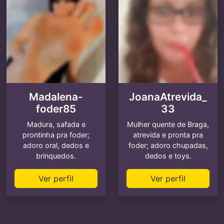
Madalena-
JoanaAtrevida_
foder85
33
Madura, safada e
Mulher quente de Braga,
prontinha pra foder;
atrevida e pronta pra
adoro oral, dedos e
foder; adoro chupadas,
brinquedos.
dedos e toys.
Ver perfil
Ver perfil