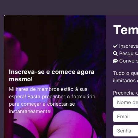
Tem
Inscrev
Pesquis
Convers
Inscreva-se e comece agora
Tudo o que
mesmo!
ilimitados
Milhares de membros estão à sua
Preencha o
espera! Basta preencher o formulário
para começar a conectar-se
instantaneamente!