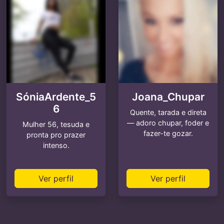
SóniaArdente_5
Joana_Chupar
6
Quente, tarada e direta
— adoro chupar, foder e
Mulher 56, tesuda e
fazer-te gozar.
pronta pro prazer
intenso.
Ver perfil
Ver perfil