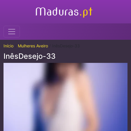
Início
Mulheres Aveiro
InêsDesejo-33
InêsDesejo-33