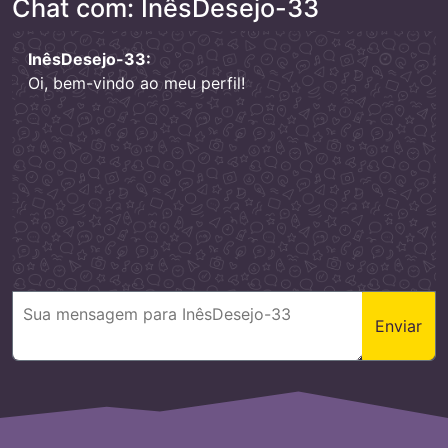
Chat com: InêsDesejo-33
InêsDesejo-33:
Oi, bem-vindo ao meu perfil!
Enviar