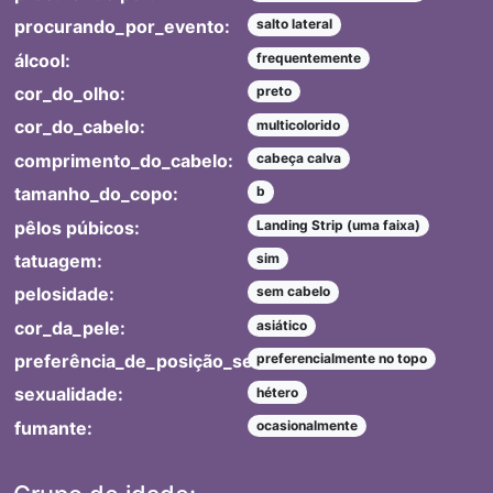
procurando_por_evento:
salto lateral
álcool:
frequentemente
cor_do_olho:
preto
cor_do_cabelo:
multicolorido
comprimento_do_cabelo:
cabeça calva
tamanho_do_copo:
b
pêlos púbicos:
Landing Strip (uma faixa)
tatuagem:
sim
pelosidade:
sem cabelo
cor_da_pele:
asiático
preferência_de_posição_sexual:
preferencialmente no topo
sexualidade:
hétero
fumante:
ocasionalmente