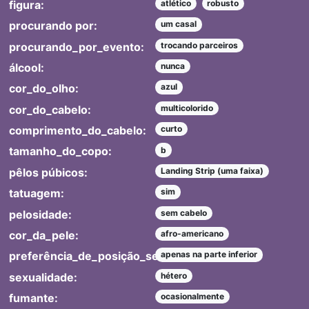
figura:
atlético
robusto
procurando por:
um casal
procurando_por_evento:
trocando parceiros
álcool:
nunca
cor_do_olho:
azul
cor_do_cabelo:
multicolorido
comprimento_do_cabelo:
curto
tamanho_do_copo:
b
pêlos púbicos:
Landing Strip (uma faixa)
tatuagem:
sim
pelosidade:
sem cabelo
cor_da_pele:
afro-americano
preferência_de_posição_sexual:
apenas na parte inferior
sexualidade:
hétero
fumante:
ocasionalmente