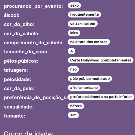
procurando_por_evento:
sexo
álcool:
frequentemente
cor_do_olho:
cinza-marrom
cor_do_cabelo:
loiro
comprimento_do_cabelo:
na altura dos ombros
tamanho_do_copo:
A
pêlos púbicos:
Corte Hollywood (completamente)
tatuagem:
não
pelosidade:
pêlo púbico moderado
cor_da_pele:
afro-americano
preferência_de_posição_sexual:
preferencialmente na parte inferior
sexualidade:
hétero
fumante:
sim
Grupo de idade: