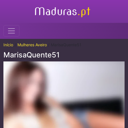
Início
Mulheres Aveiro
MarisaQuente51
MarisaQuente51