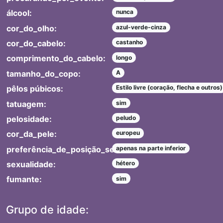
álcool:
nunca
cor_do_olho:
azul-verde-cinza
cor_do_cabelo:
castanho
comprimento_do_cabelo:
longo
tamanho_do_copo:
A
pêlos púbicos:
Estilo livre (coração, flecha e outros)
tatuagem:
sim
pelosidade:
peludo
cor_da_pele:
europeu
preferência_de_posição_sexual:
apenas na parte inferior
sexualidade:
hétero
fumante:
sim
Grupo de idade: