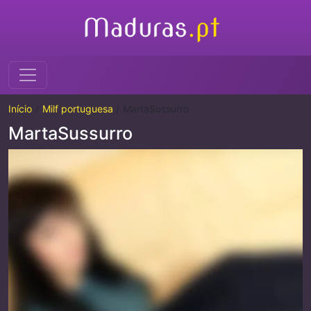
Início
Milf portuguesa
MartaSussurro
MartaSussurro