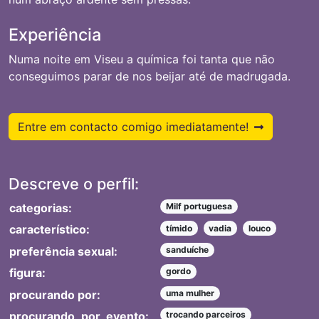
Experiência
Numa noite em Viseu a química foi tanta que não
conseguimos parar de nos beijar até de madrugada.
Entre em contacto comigo imediatamente!
Descreve o perfil:
categorias:
Milf portuguesa
característico:
tímido
vadia
louco
preferência sexual:
sanduíche
figura:
gordo
procurando por:
uma mulher
procurando_por_evento:
trocando parceiros