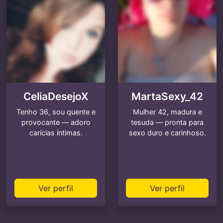
CeliaDesejoX
MartaSexy_42
Tenho 36, sou quente e
Mulher 42, madura e
provocante — adoro
tesuda — pronta para
carícias íntimas.
sexo duro e carinhoso.
Ver perfil
Ver perfil