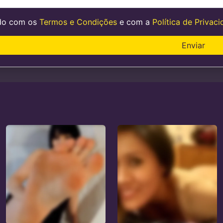
do com os
Termos e Condições
e com a
Política de Privac
Enviar