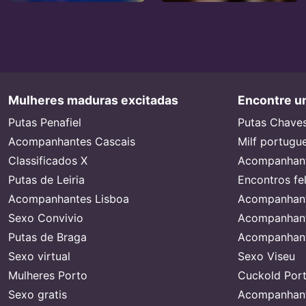
Mulheres maduras excitadas
Encontre um
Putas Penafiel
Putas Chave
Acompanhantes Cascais
Milf portugu
Classificados X
Acompanhant
Putas de Leiria
Encontros fe
Acompanhantes Lisboa
Acompanhant
Sexo Convivio
Acompanhant
Putas de Braga
Acompanhant
Sexo virtual
Sexo Viseu
Mulheres Porto
Cuckold Port
Sexo gratis
Acompanhant