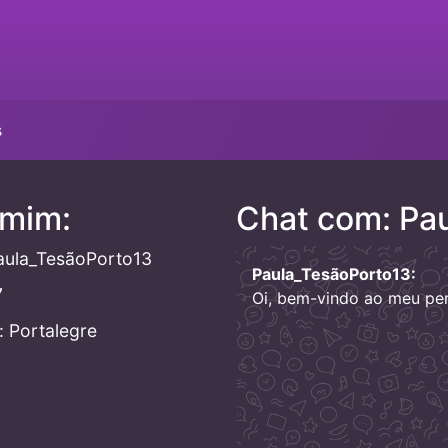
s
 mim:
Chat com: Pa
aula_TesãoPorto13
Paula_TesãoPorto13:
7
Oi, bem-vindo ao meu perf
 Portalegre