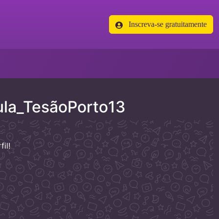
Inscreva-se gratuitamente
ula_TesãoPorto13
il!