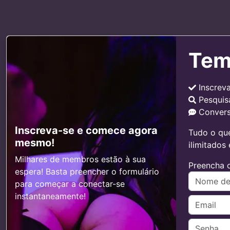
Tem
Inscrev
Pesquis
Convers
Inscreva-se e comece agora
Tudo o que
mesmo!
ilimitados
Milhares de membros estão à sua
Preencha o
espera! Basta preencher o formulário
para começar a conectar-se
instantaneamente!