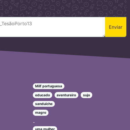
Enviar
Milf portuguesa
educado
aventureiro
sujo
sanduíche
magro
-
uma mulher