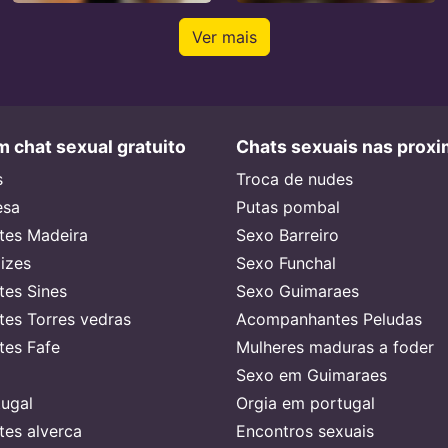
Ver mais
 chat sexual gratuito
Chats sexuais nas prox
s
Troca de nudes
esa
Putas pombal
es Madeira
Sexo Barreiro
lizes
Sexo Funchal
es Sines
Sexo Guimaraes
es Torres vedras
Acompanhantes Peludas
es Fafe
Mulheres maduras a foder
Sexo em Guimaraes
ugal
Orgia em portugal
es alverca
Encontros sexuais