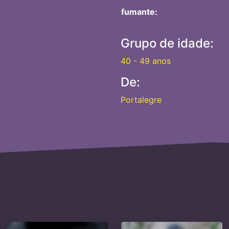
fumante:
Grupo de idade:
40 - 49 anos
De:
Portalegre