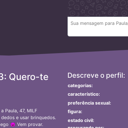
3: Quero-te
Descreve o perfil:
categorias:
característico:
preferência sexual:
a Paula, 47, MILF
figura:
 dedos e usar brinquedos.
estado civil:
ôlego 😈 Vem provar.
procurando por: