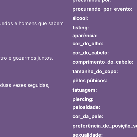
procurando_por_evento:
álcool:
nquedos e homens que sabem
fisting:
aparência:
cor_do_olho:
cor_do_cabelo:
ntro e gozarmos juntos.
comprimento_do_cabelo:
tamanho_do_copo:
pêlos púbicos:
 duas vezes seguidas,
tatuagem:
piercing:
pelosidade:
cor_da_pele:
preferência_de_posição_s
sexualidade: