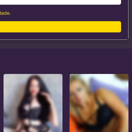
idade
.