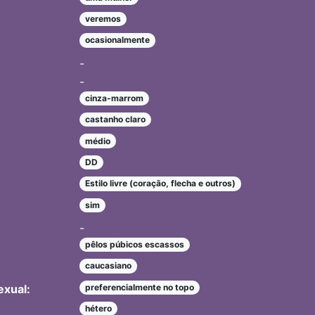
veremos
ocasionalmente
-
-
cinza-marrom
castanho claro
médio
DD
Estilo livre (coração, flecha e outros)
sim
-
pêlos púbicos escassos
caucasiano
exual:
preferencialmente no topo
hétero