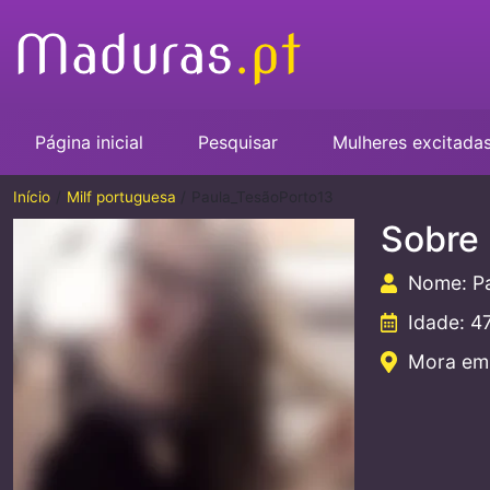
Página inicial
Pesquisar
Mulheres excitada
Início
Milf portuguesa
Paula_TesãoPorto13
Sobre
Nome: P
Idade: 4
Mora em: