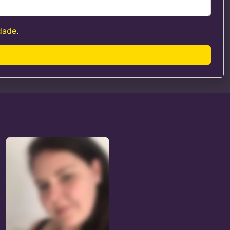
idade
.