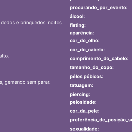
procurando_por_evento:
álcool:
 dedos e brinquedos, noites
fisting:
aparência:
cor_do_olho:
cor_do_cabelo:
lto.
comprimento_do_cabelo:
tamanho_do_copo:
pêlos púbicos:
as, gemendo sem parar.
tatuagem:
piercing:
pelosidade:
cor_da_pele:
preferência_de_posição_s
sexualidade: