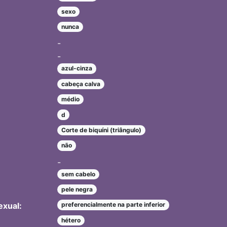
sexo
nunca
-
-
azul-cinza
cabeça calva
médio
d
Corte de biquíni (triângulo)
não
-
sem cabelo
pele negra
exual:
preferencialmente na parte inferior
hétero