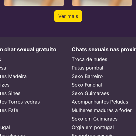
Ver mais
 chat sexual gratuito
Chats sexuais nas prox
s
Troca de nudes
esa
Putas pombal
es Madeira
Sexo Barreiro
lizes
Sexo Funchal
es Sines
Sexo Guimaraes
es Torres vedras
Acompanhantes Peludas
es Fafe
Mulheres maduras a foder
Sexo em Guimaraes
ugal
Orgia em portugal
es alverca
Encontros sexuais