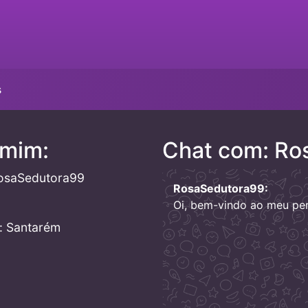
s
 mim:
Chat com: Ro
osaSedutora99
RosaSedutora99:
Oi, bem-vindo ao meu perf
: Santarém