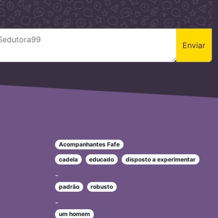
Enviar
Acompanhantes Fafe
cadela
educado
disposto a experimentar
-
padrão
robusto
-
um homem