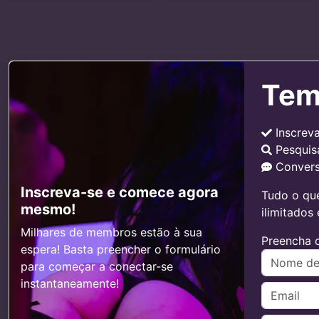
Tem
Inscrev
Pesquis
Convers
Inscreva-se e comece agora
Tudo o que
mesmo!
ilimitados
Milhares de membros estão à sua
Preencha o
espera! Basta preencher o formulário
para começar a conectar-se
instantaneamente!