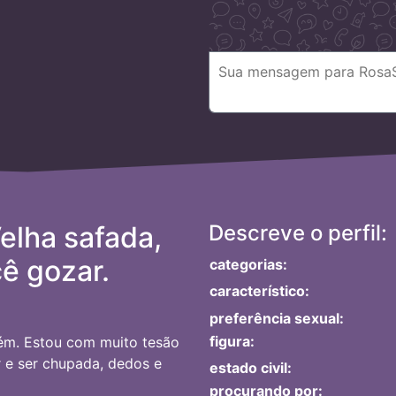
lha safada,
Descreve o perfil:
cê gozar.
categorias:
característico:
preferência sexual:
figura:
ém. Estou com muito tesão
 e ser chupada, dedos e
estado civil:
procurando por: