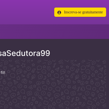
Inscreva-se gratuitamente
saSedutora99
il!