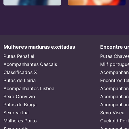
Mulheres maduras excitadas
Encontre um
Putas Penafiel
Putas Chave
Acompanhantes Cascais
Milf portugu
Classificados X
Acompanhant
Putas de Leiria
Encontros fe
Acompanhantes Lisboa
Acompanhant
Sexo Convivio
Acompanhant
Putas de Braga
Acompanhant
Sexo virtual
Sexo Viseu
Mulheres Porto
Cuckold Port
Sexo gratis
Acompanhant