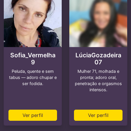
Sofia_Vermelha
LúciaGozadeira
9
07
Peluda, quente e sem
Mulher 71, molhada e
tabus — adoro chupar e
pronta; adoro oral,
ser fodida.
penetração e orgasmos
intensos.
Ver perfil
Ver perfil