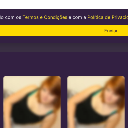
do com os
Termos e Condições
e com a
Política de Privac
Enviar