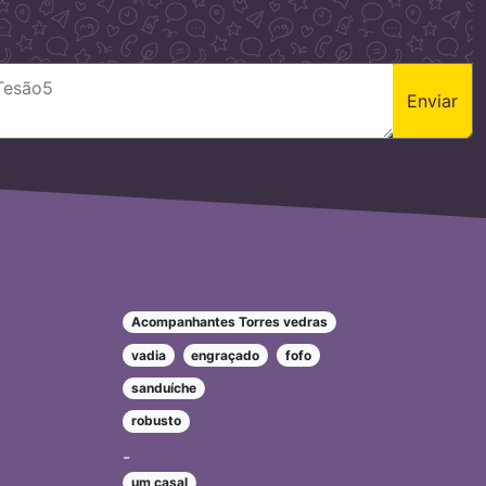
Enviar
Acompanhantes Torres vedras
vadia
engraçado
fofo
sanduíche
robusto
-
um casal