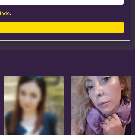
idade
.