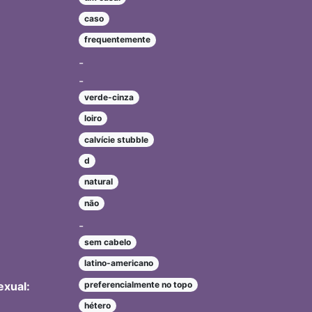
caso
frequentemente
-
-
verde-cinza
loiro
calvície stubble
d
natural
não
-
sem cabelo
latino-americano
exual:
preferencialmente no topo
hétero