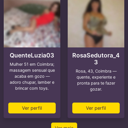
QuenteLuzia03
RosaSedutora_4
3
Mulher 51 em Coimbra;
massagem sensual que
Rosa, 43, Coimbra —
acaba em gozo —
quente, experiente e
adoro chupar, lamber e
pronta para te fazer
brincar com toys.
gozar.
Ver perfil
Ver perfil