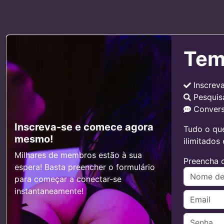
Tem
Inscrev
Pesquis
Convers
Inscreva-se e comece agora
Tudo o que
mesmo!
ilimitados
Milhares de membros estão à sua
Preencha o
espera! Basta preencher o formulário
para começar a conectar-se
instantaneamente!