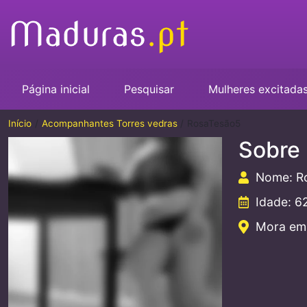
Página inicial
Pesquisar
Mulheres excitada
Início
Acompanhantes Torres vedras
RosaTesão5
Sobre
Nome: R
Idade: 6
Mora em