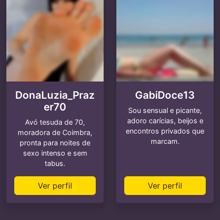
DonaLuzia_Praz
GabiDoce13
er70
Sou sensual e picante,
adoro carícias, beijos e
Avó tesuda de 70,
encontros privados que
moradora de Coimbra,
marcam.
pronta para noites de
sexo intenso e sem
tabus.
Ver perfil
Ver perfil