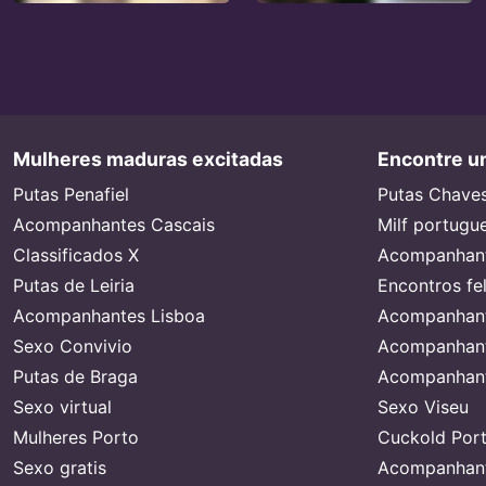
Mulheres maduras excitadas
Encontre um
Putas Penafiel
Putas Chave
Acompanhantes Cascais
Milf portugu
Classificados X
Acompanhant
Putas de Leiria
Encontros fe
Acompanhantes Lisboa
Acompanhant
Sexo Convivio
Acompanhant
Putas de Braga
Acompanhant
Sexo virtual
Sexo Viseu
Mulheres Porto
Cuckold Port
Sexo gratis
Acompanhant