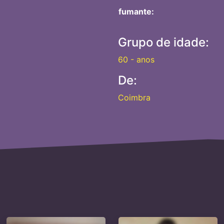
fumante:
Grupo de idade:
60 - anos
De:
Coimbra