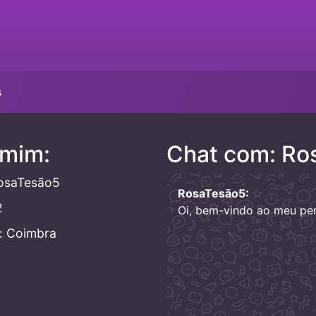
s
 mim:
Chat com: Ro
osaTesão5
RosaTesão5:
2
Oi, bem-vindo ao meu perf
: Coimbra