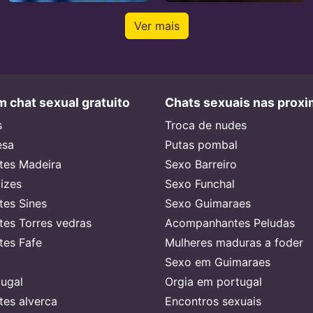
Ver mais
 chat sexual gratuito
Chats sexuais nas prox
s
Troca de nudes
esa
Putas pombal
es Madeira
Sexo Barreiro
lizes
Sexo Funchal
es Sines
Sexo Guimaraes
es Torres vedras
Acompanhantes Peludas
es Fafe
Mulheres maduras a foder
Sexo em Guimaraes
ugal
Orgia em portugal
es alverca
Encontros sexuais