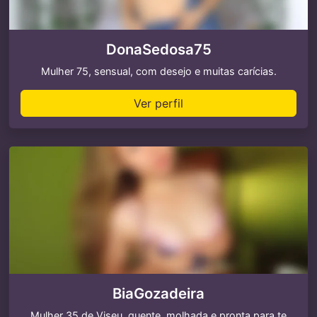
DonaSedosa75
Mulher 75, sensual, com desejo e muitas carícias.
Ver perfil
BiaGozadeira
Mulher 35 de Viseu, quente, molhada e pronta para te