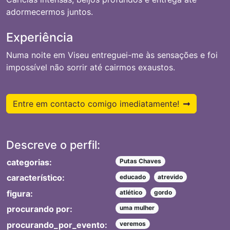
adormecermos juntos.
Experiência
Numa noite em Viseu entreguei-me às sensações e foi
impossível não sorrir até cairmos exaustos.
Entre em contacto comigo imediatamente!
Descreve o perfil:
categorias:
Putas Chaves
característico:
educado
atrevido
figura:
atlético
gordo
procurando por:
uma mulher
procurando_por_evento:
veremos