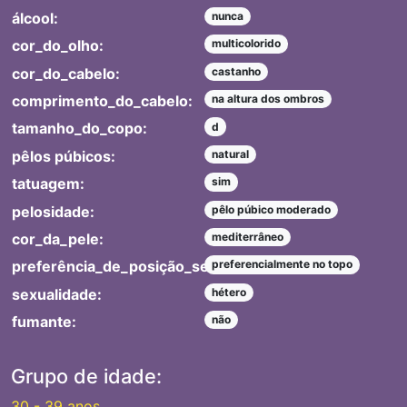
álcool:
nunca
cor_do_olho:
multicolorido
cor_do_cabelo:
castanho
comprimento_do_cabelo:
na altura dos ombros
tamanho_do_copo:
d
pêlos púbicos:
natural
tatuagem:
sim
pelosidade:
pêlo púbico moderado
cor_da_pele:
mediterrâneo
preferência_de_posição_sexual:
preferencialmente no topo
sexualidade:
hétero
fumante:
não
Grupo de idade:
30 - 39 anos