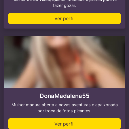
fazer gozar.
Ver perfil
DonaMadalena55
Mulher madura aberta a novas aventuras e apaixonada
por troca de fotos picantes.
Ver perfil