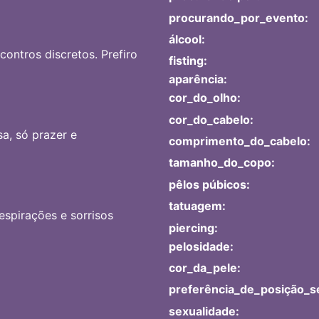
procurando_por_evento:
álcool:
contros discretos. Prefiro
fisting:
aparência:
cor_do_olho:
cor_do_cabelo:
a, só prazer e
comprimento_do_cabelo:
tamanho_do_copo:
pêlos púbicos:
tatuagem:
espirações e sorrisos
piercing:
pelosidade:
cor_da_pele:
preferência_de_posição_s
sexualidade: