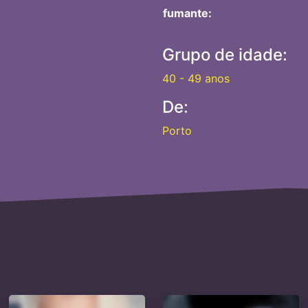
fumante:
Grupo de idade:
40 - 49 anos
De:
Porto