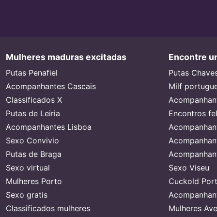
Mulheres maduras excitadas
Encontre um
Putas Penafiel
Putas Chave
Acompanhantes Cascais
Milf portugu
Classificados X
Acompanhant
Putas de Leiria
Encontros fe
Acompanhantes Lisboa
Acompanhant
Sexo Convivio
Acompanhant
Putas de Braga
Acompanhant
Sexo virtual
Sexo Viseu
Mulheres Porto
Cuckold Port
Sexo gratis
Acompanhant
Classificados mulheres
Mulheres Ave