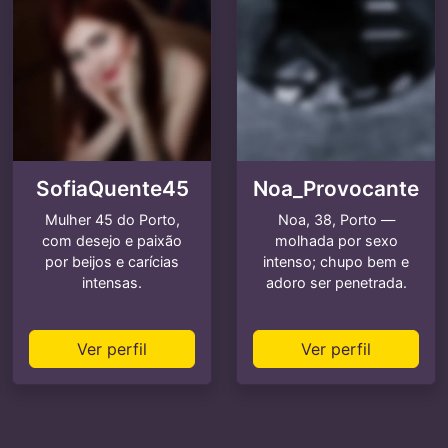
SofiaQuente45
Noa_Provocante
Mulher 45 do Porto,
Noa, 38, Porto —
com desejo e paixão
molhada por sexo
por beijos e carícias
intenso; chupo bem e
intensas.
adoro ser penetrada.
Ver perfil
Ver perfil