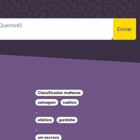
Enviar
Classificados mulheres
selvagem
caótico
-
atlético
gordinho
-
um escravo