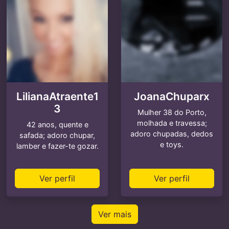
LilianaAtraente1
JoanaChuparx
3
Mulher 38 do Porto,
molhada e travessa;
42 anos, quente e
adoro chupadas, dedos
safada; adoro chupar,
e toys.
lamber e fazer-te gozar.
Ver perfil
Ver perfil
Ver mais