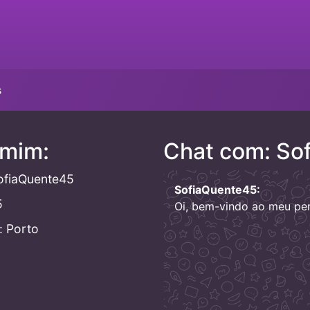
s
 mim:
Chat com: So
ofiaQuente45
SofiaQuente45:
5
Oi, bem-vindo ao meu perf
 Porto