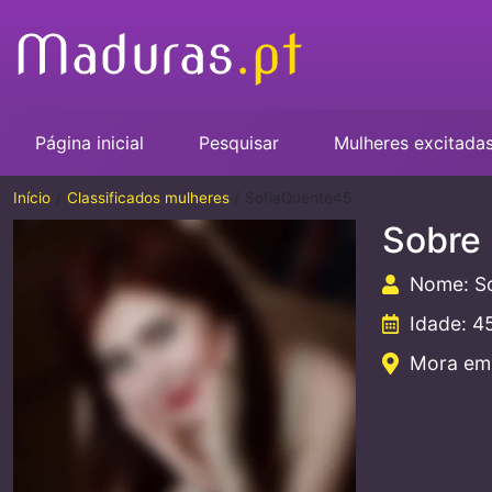
Página inicial
Pesquisar
Mulheres excitada
Início
Classificados mulheres
SofiaQuente45
Sobre
Nome: S
Idade: 4
Mora em: