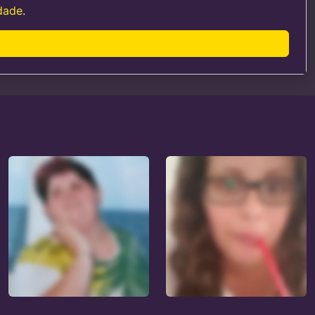
idade
.