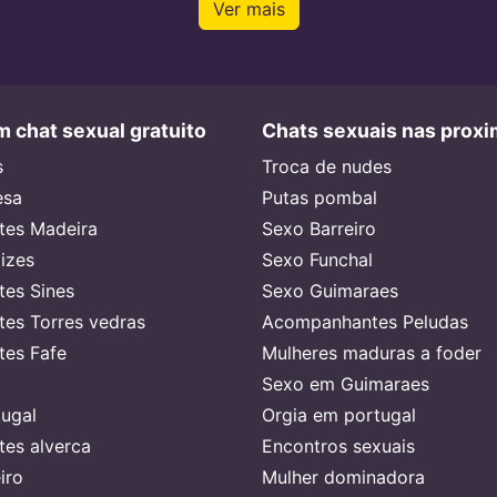
Ver mais
 chat sexual gratuito
Chats sexuais nas prox
s
Troca de nudes
esa
Putas pombal
es Madeira
Sexo Barreiro
lizes
Sexo Funchal
es Sines
Sexo Guimaraes
es Torres vedras
Acompanhantes Peludas
es Fafe
Mulheres maduras a foder
Sexo em Guimaraes
ugal
Orgia em portugal
es alverca
Encontros sexuais
iro
Mulher dominadora