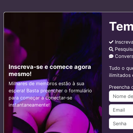
Tem
Inscrev
Pesquis
Convers
Inscreva-se e comece agora
Tudo o que
mesmo!
ilimitados
Milhares de membros estão à sua
Preencha o
espera! Basta preencher o formulário
para começar a conectar-se
instantaneamente!