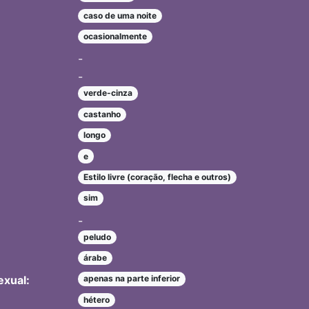
caso de uma noite
ocasionalmente
-
-
verde-cinza
castanho
longo
e
Estilo livre (coração, flecha e outros)
sim
-
peludo
árabe
exual:
apenas na parte inferior
hétero