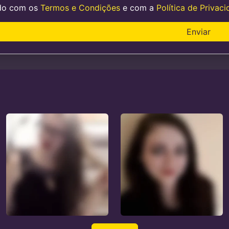
do com os
Termos e Condições
e com a
Política de Privac
Enviar