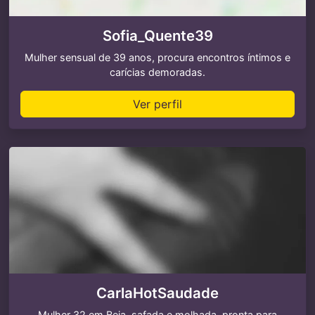
Sofia_Quente39
Mulher sensual de 39 anos, procura encontros íntimos e
carícias demoradas.
Ver perfil
CarlaHotSaudade
Mulher 32 em Beja, safada e molhada, pronta para