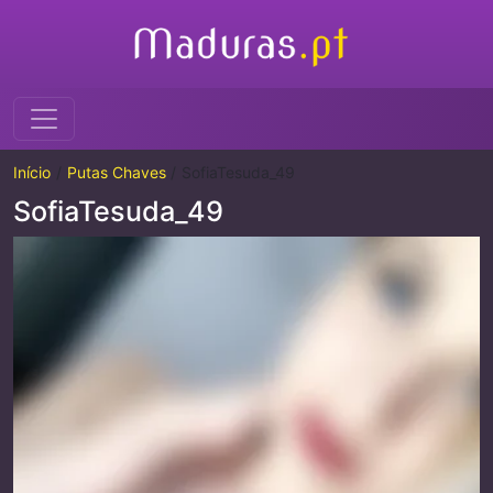
Início
Putas Chaves
SofiaTesuda_49
SofiaTesuda_49