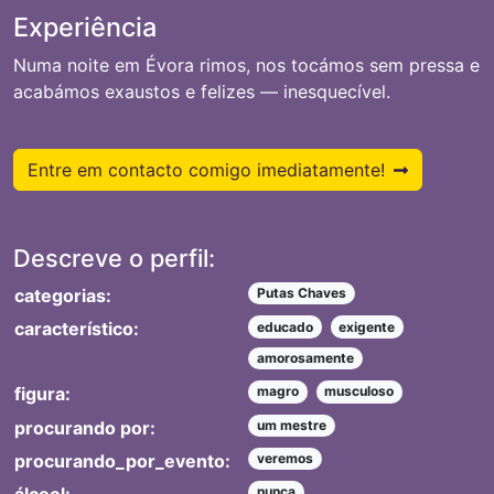
Experiência
Numa noite em Évora rimos, nos tocámos sem pressa e
acabámos exaustos e felizes — inesquecível.
Entre em contacto comigo imediatamente!
Descreve o perfil:
categorias:
Putas Chaves
característico:
educado
exigente
amorosamente
figura:
magro
musculoso
procurando por:
um mestre
procurando_por_evento:
veremos
nunca