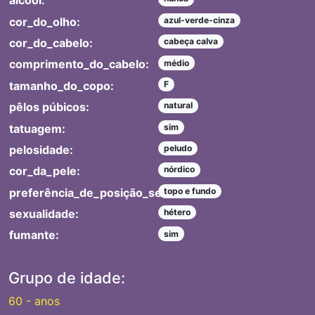
álcool:
cor_do_olho:
azul-verde-cinza
cor_do_cabelo:
cabeça calva
comprimento_do_cabelo:
médio
tamanho_do_copo:
F
pêlos púbicos:
natural
tatuagem:
sim
pelosidade:
peludo
cor_da_pele:
nórdico
preferência_de_posição_sexual:
topo e fundo
sexualidade:
hétero
fumante:
sim
Grupo de idade:
60 - anos