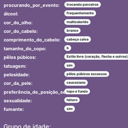
procurando_por_evento:
trocando parceiros
álcool:
frequentemente
cor_do_olho:
multicolorido
cor_do_cabelo:
branco
comprimento_do_cabelo:
cabeça calva
tamanho_do_copo:
b
pêlos púbicos:
Estilo livre (coração, flecha e outros)
tatuagem:
sim
pelosidade:
pêlos púbicos escassos
cor_da_pele:
caucasiano
preferência_de_posição_sexual:
topo e fundo
sexualidade:
hétero
fumante:
sim
Grupo de idade: