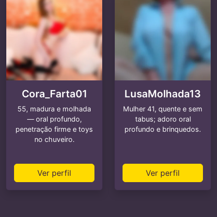
Cora_Farta01
LusaMolhada13
55, madura e molhada
Mulher 41, quente e sem
— oral profundo,
tabus; adoro oral
penetração firme e toys
profundo e brinquedos.
no chuveiro.
Ver perfil
Ver perfil