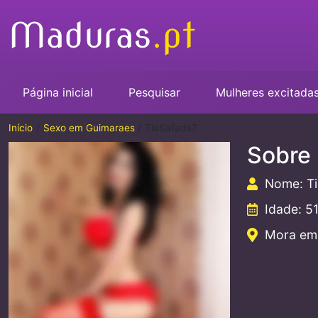
Página inicial
Pesquisar
Mulheres excitada
Início
Sexo em Guimaraes
TiaSafada7
Sobre
Nome: T
Idade: 5
Mora em