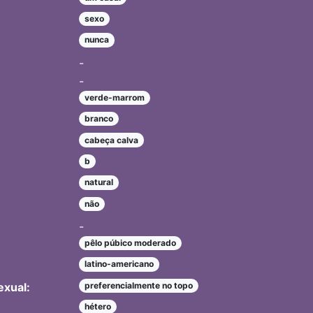
sexo
nunca
-
-
verde-marrom
branco
cabeça calva
b
natural
não
-
pêlo púbico moderado
latino-americano
exual:
preferencialmente no topo
hétero