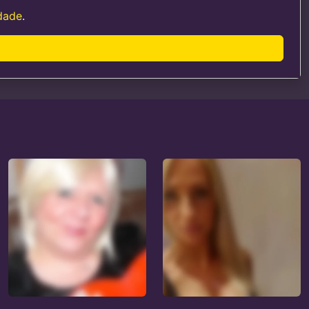
idade
.