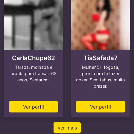
CarlaChupa62
TiaSafada7
Tarada, molhada e
Mulher 51, fogosa,
pronta para transar. 62
pronta pra te fazer
anos, Santarém.
gozar. Sem tabus, muito
prazer.
Ver perfil
Ver perfil
Ver mais