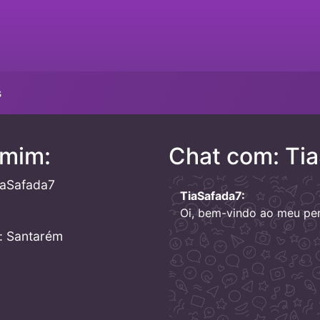
s
 mim:
Chat com: Ti
iaSafada7
TiaSafada7:
1
Oi, bem-vindo ao meu perf
: Santarém