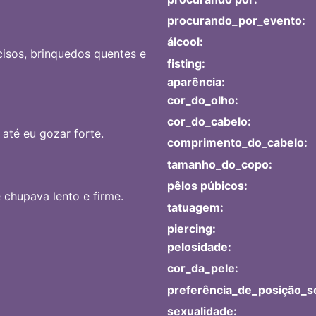
procurando_por_evento:
álcool:
cisos, brinquedos quentes e
fisting:
aparência:
cor_do_olho:
cor_do_cabelo:
até eu gozar forte.
comprimento_do_cabelo:
tamanho_do_copo:
pêlos púbicos:
 chupava lento e firme.
tatuagem:
piercing:
pelosidade:
cor_da_pele:
preferência_de_posição_s
sexualidade: