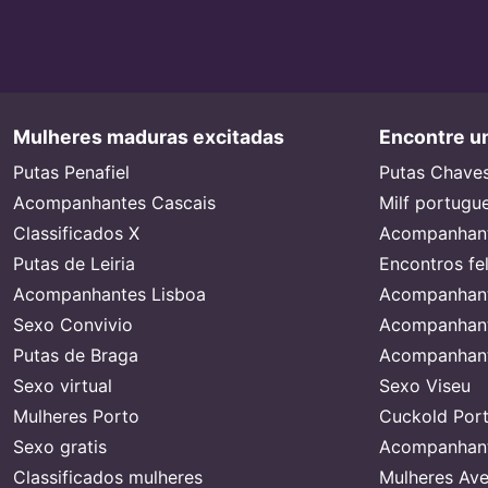
Mulheres maduras excitadas
Encontre um
Putas Penafiel
Putas Chave
Acompanhantes Cascais
Milf portugu
Classificados X
Acompanhant
Putas de Leiria
Encontros fe
Acompanhantes Lisboa
Acompanhant
Sexo Convivio
Acompanhant
Putas de Braga
Acompanhant
Sexo virtual
Sexo Viseu
Mulheres Porto
Cuckold Port
Sexo gratis
Acompanhant
Classificados mulheres
Mulheres Ave