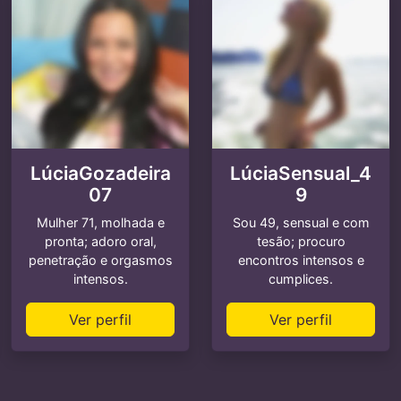
LúciaGozadeira
LúciaSensual_4
07
9
Mulher 71, molhada e
Sou 49, sensual e com
pronta; adoro oral,
tesão; procuro
penetração e orgasmos
encontros intensos e
intensos.
cumplices.
Ver perfil
Ver perfil