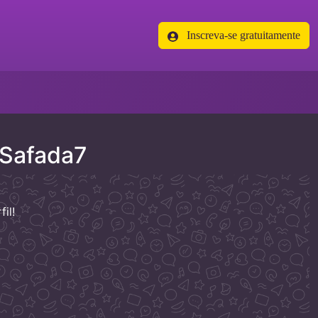
Inscreva-se gratuitamente
aSafada7
il!