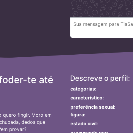
foder-te até
Descreve o perfil:
categorias:
característico:
preferência sexual:
figura:
 quero fingir. Moro em
r chupada, dedos que
estado civil:
Vem provar?
procurando por: