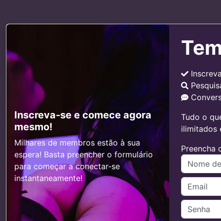
Tem
Inscrev
Pesquis
Convers
Inscreva-se e comece agora
Tudo o que
mesmo!
ilimitados
Milhares de membros estão à sua
Preencha o
espera! Basta preencher o formulário
para começar a conectar-se
instantaneamente!