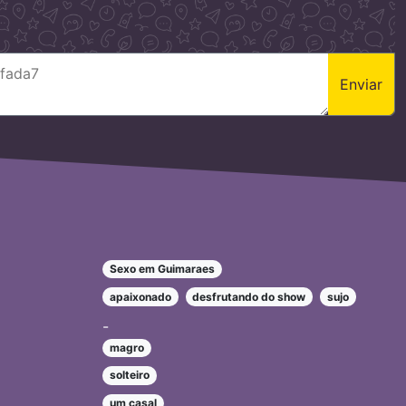
Enviar
Sexo em Guimaraes
apaixonado
desfrutando do show
sujo
-
magro
solteiro
um casal