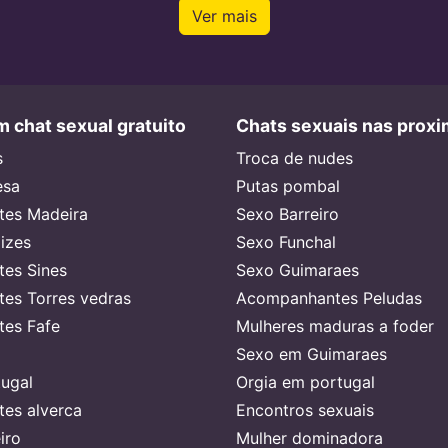
Ver mais
 chat sexual gratuito
Chats sexuais nas prox
s
Troca de nudes
esa
Putas pombal
es Madeira
Sexo Barreiro
lizes
Sexo Funchal
es Sines
Sexo Guimaraes
es Torres vedras
Acompanhantes Peludas
es Fafe
Mulheres maduras a foder
Sexo em Guimaraes
ugal
Orgia em portugal
es alverca
Encontros sexuais
iro
Mulher dominadora