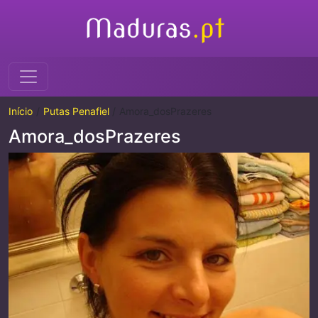
Início
Putas Penafiel
Amora_dosPrazeres
Amora_dosPrazeres