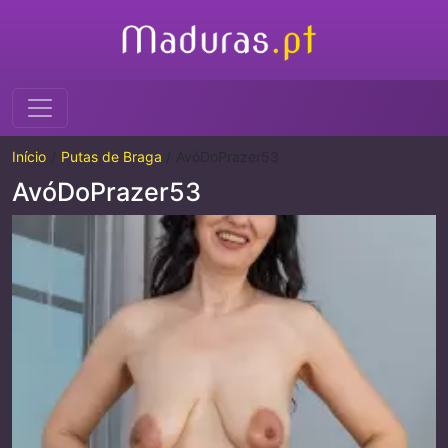
Início
Putas de Braga
AvóDoPrazer53
AvóDoPrazer53