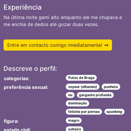
Experiência
Na última noite gemi alto enquanto ele me chupava e
me enchia de dedos até gozar duas vezes.
Entre em contacto comigo imediatamente!
Descreve o perfil:
categorias:
Putas de Braga
preferência sexual:
voyeur (olhando)
punheta
nu
garganta profunda
dominação
fetiche por pernas
spanking
figura:
magro
estado civil:
solteiro