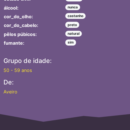
álcool:
nunca
cor_do_olho:
castanho
cor_do_cabelo:
preto
pêlos púbicos:
natural
fumante:
sim
Grupo de idade:
50 - 59 anos
De:
Aveiro