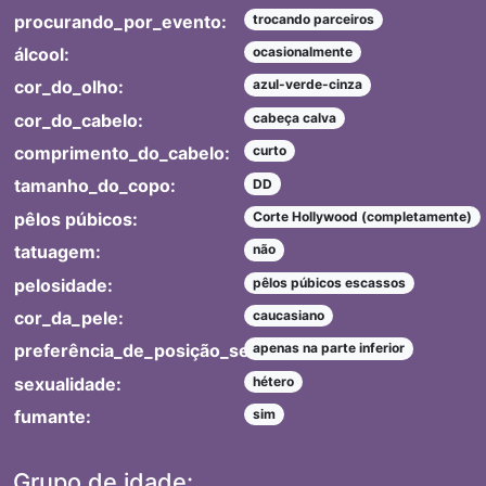
procurando_por_evento:
trocando parceiros
álcool:
ocasionalmente
cor_do_olho:
azul-verde-cinza
cor_do_cabelo:
cabeça calva
comprimento_do_cabelo:
curto
tamanho_do_copo:
DD
pêlos púbicos:
Corte Hollywood (completamente)
tatuagem:
não
pelosidade:
pêlos púbicos escassos
cor_da_pele:
caucasiano
preferência_de_posição_sexual:
apenas na parte inferior
sexualidade:
hétero
fumante:
sim
Grupo de idade: