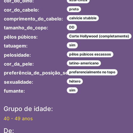
cor_do_olho:
cor_do_cabelo:
preto
comprimento_do_cabelo:
calvície stubble
tamanho_do_copo:
DD
pêlos púbicos:
Corte Hollywood (completamente)
tatuagem:
sim
pelosidade:
pêlos púbicos escassos
cor_da_pele:
latino-americano
preferência_de_posição_sexual:
preferencialmente no topo
sexualidade:
hétero
fumante:
sim
Grupo de idade:
40 - 49 anos
De: