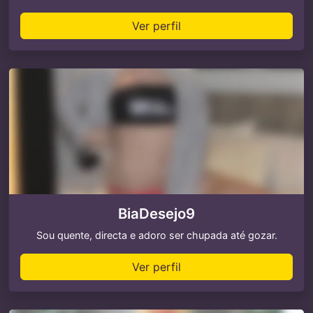
Ver perfil
BiaDesejo9
Sou quente, directa e adoro ser chupada até gozar.
Ver perfil