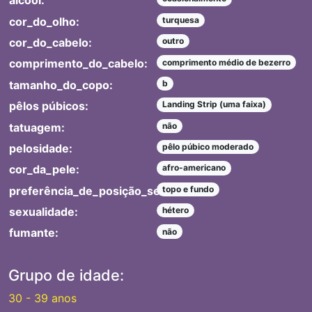
álcool:
cor_do_olho:
turquesa
cor_do_cabelo:
outro
comprimento_do_cabelo:
comprimento médio de bezerro
tamanho_do_copo:
b
pêlos púbicos:
Landing Strip (uma faixa)
tatuagem:
não
pelosidade:
pêlo púbico moderado
cor_da_pele:
afro-americano
preferência_de_posição_sexual:
topo e fundo
sexualidade:
hétero
fumante:
não
Grupo de idade:
30 - 39 anos