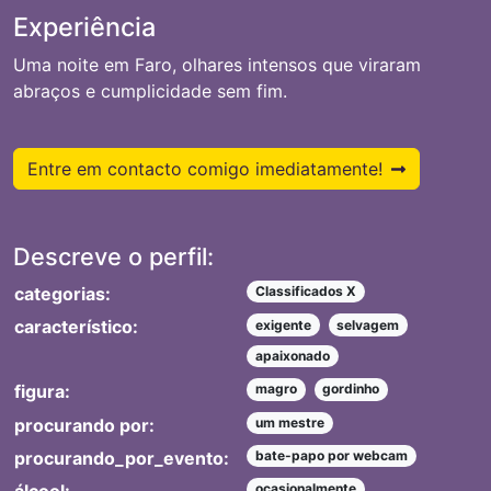
Experiência
Uma noite em Faro, olhares intensos que viraram
abraços e cumplicidade sem fim.
Entre em contacto comigo imediatamente!
Descreve o perfil:
categorias:
Classificados X
característico:
exigente
selvagem
apaixonado
figura:
magro
gordinho
procurando por:
um mestre
procurando_por_evento:
bate-papo por webcam
ocasionalmente