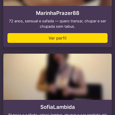
MarinhaPrazer88
72 anos, sensual e safada — quero transar, chupar e ser
chupada sem tabus.
Ver perfil
SofiaLambida
Fogosa e safada: adoro lamber, chupar e ser enchida até