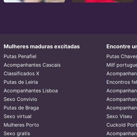
Mulheres maduras excitadas
Encontre um
Putas Penafiel
Putas Chave
Acompanhantes Cascais
Milf portugu
Classificados X
Acompanhant
Putas de Leiria
Encontros fe
Acompanhantes Lisboa
Acompanhant
Sexo Convivio
Acompanhant
Putas de Braga
Acompanhant
Sexo virtual
Sexo Viseu
Mulheres Porto
Cuckold Port
Sexo gratis
Acompanhant