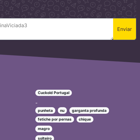
Enviar
Cuckold Portugal
-
punheta
nu
garganta profunda
fetiche por pernas
chique
magro
solteiro