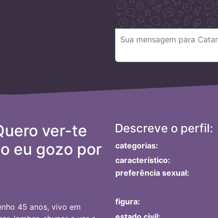
Quero ver-te
Descreve o perfil:
o eu gozo por
categorias:
característico:
preferência sexual:
figura:
enho 45 anos, vivo em
estado civil: