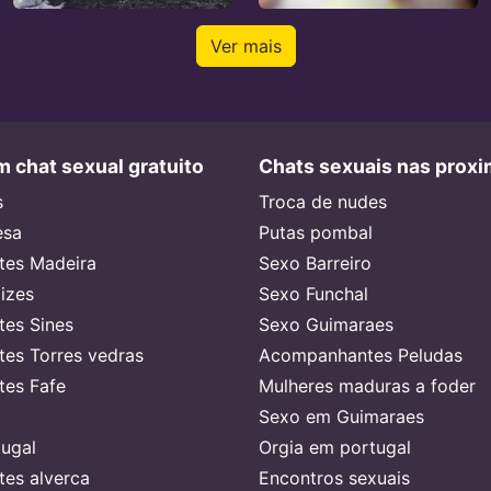
Ver mais
 chat sexual gratuito
Chats sexuais nas prox
s
Troca de nudes
esa
Putas pombal
es Madeira
Sexo Barreiro
lizes
Sexo Funchal
es Sines
Sexo Guimaraes
es Torres vedras
Acompanhantes Peludas
es Fafe
Mulheres maduras a foder
Sexo em Guimaraes
ugal
Orgia em portugal
es alverca
Encontros sexuais