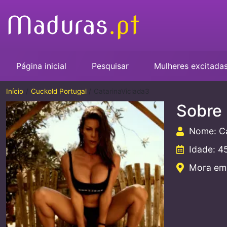
Página inicial
Pesquisar
Mulheres excitada
Início
Cuckold Portugal
CatarinaViciada3
Sobre
Nome: Ca
Idade: 4
Mora em: