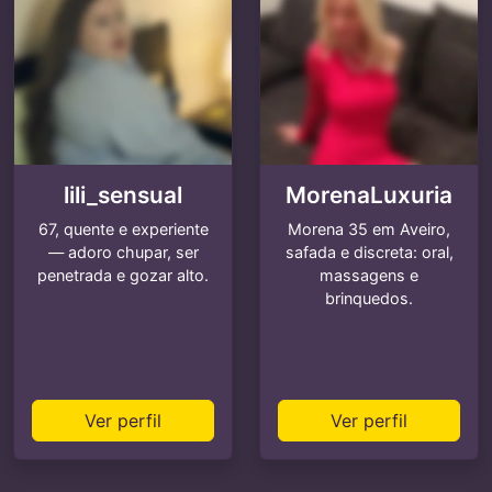
lili_sensual
MorenaLuxuria
67, quente e experiente
Morena 35 em Aveiro,
— adoro chupar, ser
safada e discreta: oral,
penetrada e gozar alto.
massagens e
brinquedos.
Ver perfil
Ver perfil