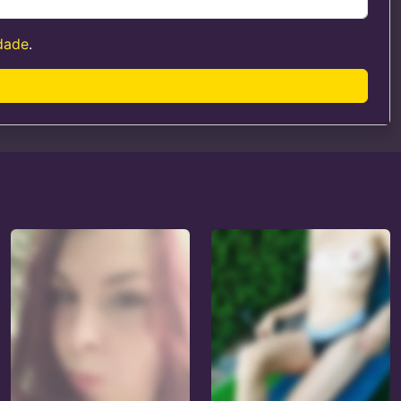
idade
.