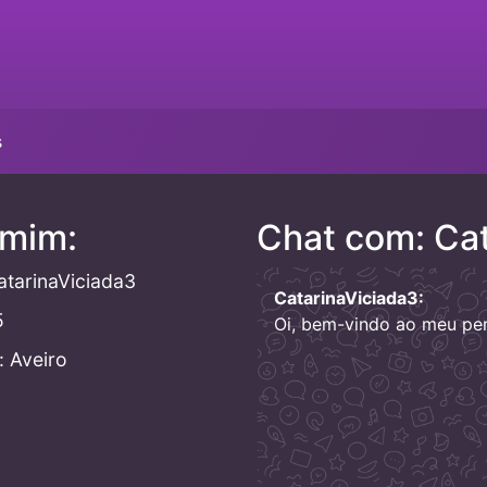
s
 mim:
Chat com: Cat
tarinaViciada3
CatarinaViciada3:
5
Oi, bem-vindo ao meu perf
 Aveiro