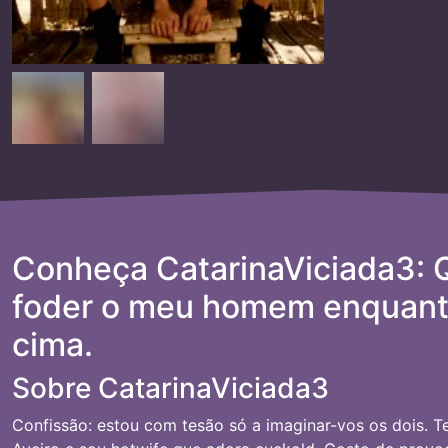
Conheça CatarinaViciada3: 
foder o meu homem enquant
cima.
Sobre CatarinaViciada3
Confissão: estou com tesão só a imaginar-vos os dois. T