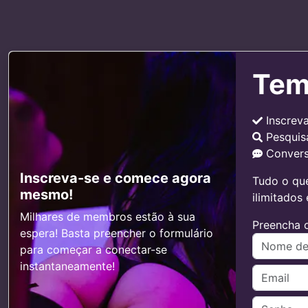
Tem
Inscrev
Pesquis
Convers
Inscreva-se e comece agora
Tudo o que
mesmo!
ilimitados
Milhares de membros estão à sua
Preencha o
espera! Basta preencher o formulário
para começar a conectar-se
instantaneamente!