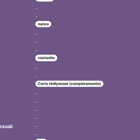
-
-
nunca
-
-
-
castanho
-
-
Corte Hollywood (completamente)
-
-
-
-
exual:
-
-