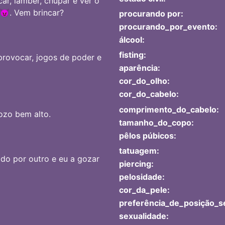
ar, lamber, chupar e ver o
😈. Vem brincar?
procurando por:
procurando_por_evento:
álcool:
fisting:
provocar, jogos de poder e
aparência:
cor_do_olho:
cor_do_cabelo:
comprimento_do_cabelo:
ozo bem alto.
tamanho_do_copo:
pêlos púbicos:
tatuagem:
ido por outro e eu a gozar
piercing:
pelosidade:
cor_da_pele:
preferência_de_posição_s
sexualidade: