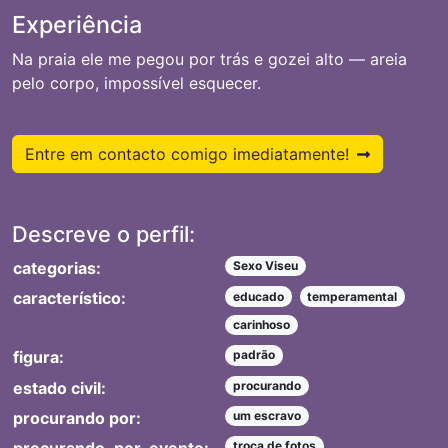
Experiência
Na praia ele me pegou por trás e gozei alto — areia
pelo corpo, impossível esquecer.
Entre em contacto comigo imediatamente!
Descreve o perfil:
categorias:
Sexo Viseu
característico:
educado
temperamental
carinhoso
figura:
padrão
estado civil:
procurando
procurando por:
um escravo
troca de fotos