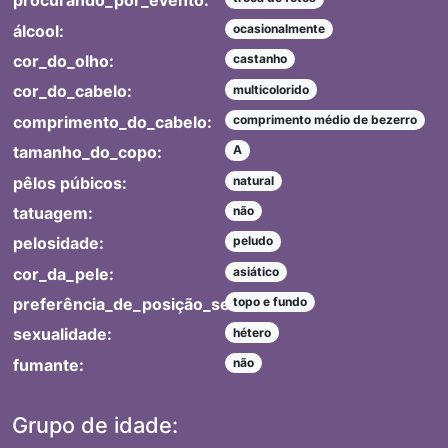
procurando_por_evento:
álcool:
ocasionalmente
cor_do_olho:
castanho
cor_do_cabelo:
multicolorido
comprimento_do_cabelo:
comprimento médio de bezerro
tamanho_do_copo:
A
pêlos púbicos:
natural
tatuagem:
não
pelosidade:
peludo
cor_da_pele:
asiático
preferência_de_posição_sexual:
topo e fundo
sexualidade:
hétero
fumante:
não
Grupo de idade: