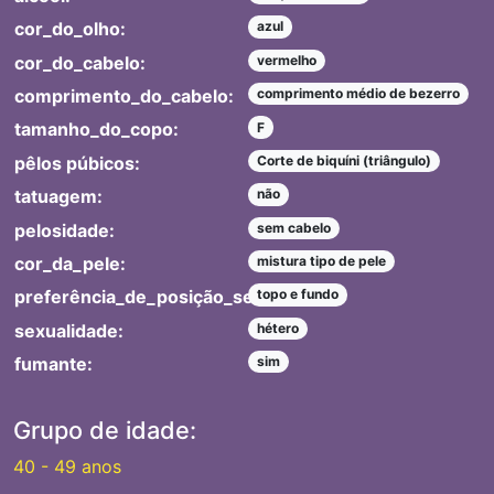
cor_do_olho:
azul
cor_do_cabelo:
vermelho
comprimento_do_cabelo:
comprimento médio de bezerro
tamanho_do_copo:
F
pêlos púbicos:
Corte de biquíni (triângulo)
tatuagem:
não
pelosidade:
sem cabelo
cor_da_pele:
mistura tipo de pele
preferência_de_posição_sexual:
topo e fundo
sexualidade:
hétero
fumante:
sim
Grupo de idade:
40 - 49 anos