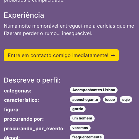
Experiência
Numa noite memorável entreguei-me a carícias que me
fizeram perder o rumo... inesquecível.
Entre em contacto comigo imediatamente!
Descreve o perfil:
categorias:
Acompanhantes Lisboa
característico:
aconchegante
louco
sujo
figura:
gordo
procurando por:
um homem
procurando_por_evento:
veremos
álcool:
frequentemente