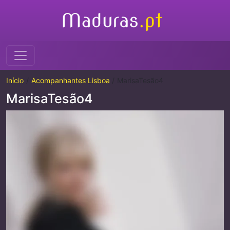
Início
Acompanhantes Lisboa
MarisaTesão4
MarisaTesão4